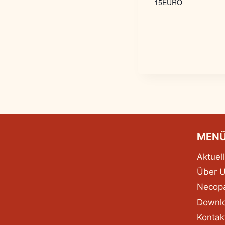
15EURO
MEN
Aktuell
Über 
Necopa
Downl
Kontak