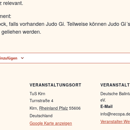
z relevant.
ment:
ck, falls vorhanden Judo Gi. Teilweise können Judo Gi´
t geliehen werden.
inzufügen
VERANSTALTUNGSORT
VERANSTAL
TuS Kirn
Deutsche Balin
eV.
Turnstraße 4
E-Mail
Kirn
,
Rheinland Pfalz
55606
info@necopa.d
Deutschland
Veranstalter-We
Google Karte anzeigen