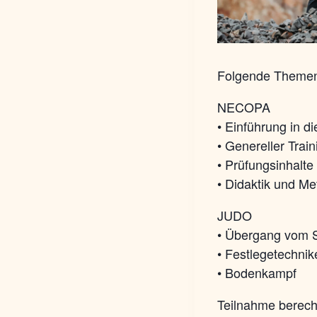
Folgende Themen
NECOPA
• Einführung in d
• Genereller Trai
• Prüfungsinhalte
• Didaktik und Me
JUDO
• Übergang vom S
• Festlegetechni
• Bodenkampf
Teilnahme berechti