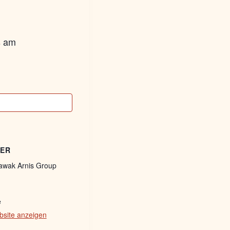
s am
TER
tawak Arnis Group
e
bsite anzeigen