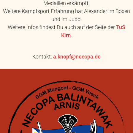
Medaillen erkämpft.
Weitere Kampfsport Erfahrung hat Alexander im Boxen
und im Judo.
Weitere Infos findest Du auch auf der Seite der
TuS
Kirn
.
Kontakt:
a.knopf@necopa.de