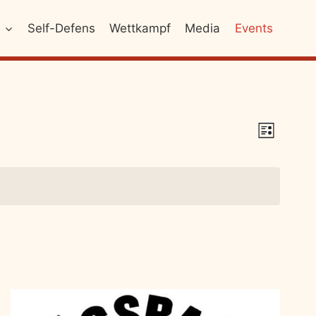
e
Self-Defens
Wettkampf
Media
Events
Veran
Ansich
Liste
Ansic
Naviga
Navig